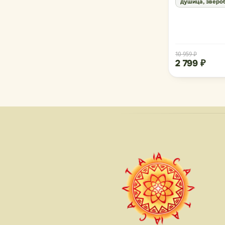
душица, зверо
10 959 ₽
2 799 ₽