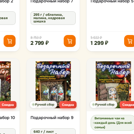
абор 2
Подарочный набор 7
Подарочный набор 5
295 г / облепиха,
новая
малина, кедровая
шишка
8 753 ₽
5 022 ₽
2 799 ₽
1 299 ₽
Скидка
Ручной сбор
Скидка
Ручной сбор
Скидк
абор 10
Подарочный набор 9
Витаминные чаи на
каждый день (Для всей
семьи)
640 г / лист