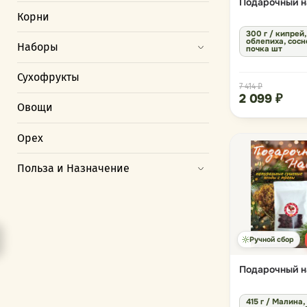
Подарочный н
Корни
300 г / кипрей,
облепиха, сос
Наборы
почка шт
Сухофрукты
7 414 ₽
2 099 ₽
Овощи
Орех
Польза и Назначение
Ручной сбор
Подарочный н
415 г / Малина,