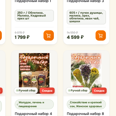
Подарочный набор 1
Подарочный набор 3
250 г / Облепиха,
605 г / пучок душицы,
Малина, Кедровый
малина, орех,
орех шт
облепиха, иван чай,
шишки
6 078 ₽
14 550 ₽
1 799 ₽
4 599 ₽
а
Ручной сбор
Скидка
Ручной сбор
Скидка
Желудок, печень и
Спокойствие и крепкий
пищеварение
сон, Женское здоровье
Подарочный набор 4
Подарочный набор 8