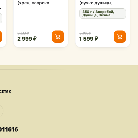
(хрен, паприка
(пучки душицы,
,
резаная, лисички)
звробобоя, пижмы)
350 г / Зверобой,
Душица, Пижма
9 333 ₽
6 306 ₽
2 999 ₽
1 599 ₽
СЕТЯХ
011616