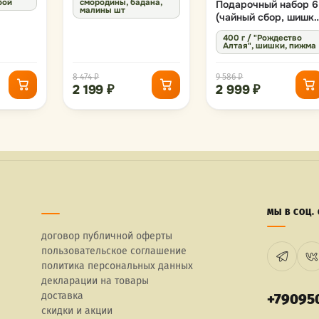
бой
смородины, бадана,
Подарочный набор 6
малины шт
(чайный сбор, шишки
пижма)
400 г / "Рождество
Алтая", шишки, пижма
8 474 ₽
9 586 ₽
2 199 ₽
2 999 ₽
МЫ В СОЦ. 
договор публичной оферты
пользовательское соглашение
политика персональных данных
декларации на товары
доставка
+79095
скидки и акции