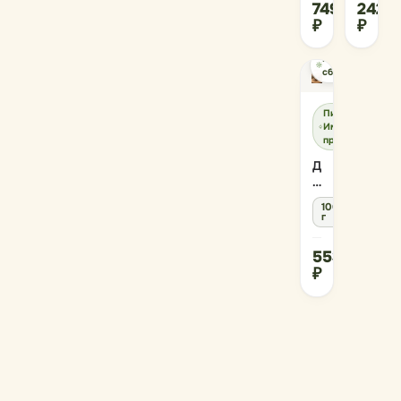
749
242
₽
₽
Ручной
сбор
Пищеварение,
Иммунитет и
простуда
Дягиль
корень
(дробленый)
100
г
553
₽