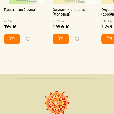
Пустырник (трава)
Одуванчик корень
Одуван
(молотый)
(дробл
223 ₽
2 264 ₽
2 011 ₽
194 ₽
1 969 ₽
1 749