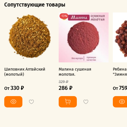
Сопутствующие товары
-13%
Шиповник Алтайский
Малина сушеная
Рябина
(молотый)
молотая.
"Зимня
329 ₽
330 ₽
286 ₽
75
От
От