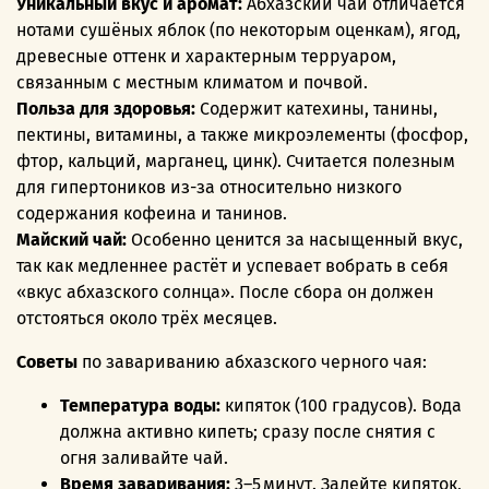
Уникальный вкус и аромат:
Абхазский чай отличается
нотами сушёных яблок (по некоторым оценкам), ягод,
древесные оттенк и характерным терруаром,
связанным с местным климатом и почвой.
Польза для здоровья:
Содержит катехины, танины,
пектины, витамины, а также микроэлементы (фосфор,
фтор, кальций, марганец, цинк). Считается полезным
для гипертоников из-за относительно низкого
содержания кофеина и танинов.
Майский чай:
Особенно ценится за насыщенный вкус,
так как медленнее растёт и успевает вобрать в себя
«вкус абхазского солнца». После сбора он должен
отстояться около трёх месяцев.
Советы
по завариванию абхазского черного чая:
Температура воды:
кипяток (
100 градусов).
Вода
должна активно кипеть; сразу после снятия с
огня заливайте чай.
Время заваривания:
3–5 минут.
Залейте кипяток,