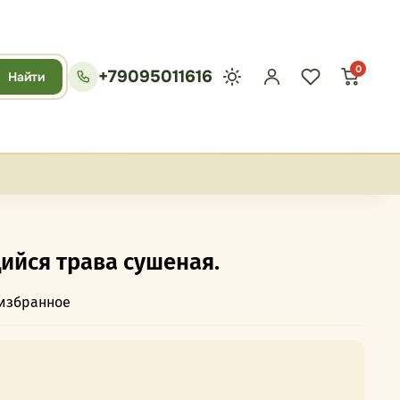
0
+79095011616
Найти
йся трава сушеная.
 избранное