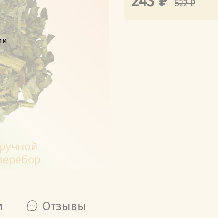
243 ₽
522 ₽
ии
и
Отзывы