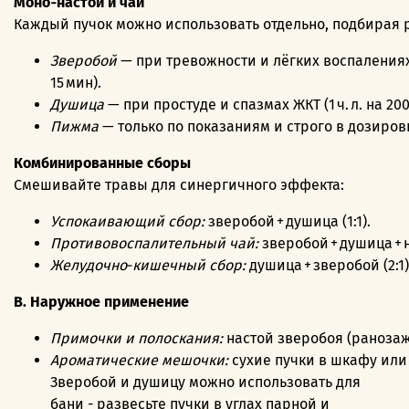
Моно‑настои
и
чаи
Каждый
пучок
можно
использовать
отдельно,
подбирая
Зверобой
— при
тревожности
и
лёгких
воспаления
15
мин).
Душица
— при
простуде
и
спазмах
ЖКТ
(1
ч.
л.
на
20
Пижма
— только
по
показаниям
и
строго
в
дозиров
Комбинированные
сборы
Смешивайте
травы
для
синергичного
эффекта:
Успокаивающий
сбор:
зверобой
+ душица
(1:1).
Противовоспалительный
чай:
зверобой
+ душица
+ 
Желудочно‑кишечный
сбор:
душица
+ зверобой
(2:1)
В.
Наружное
применение
Примочки
и
полоскания:
настой
зверобоя
(раноза
Ароматические
мешочки:
сухие
пучки
в
шкафу
или
Зверобой и душицу можно использовать для
бани - развесьте пучки в углах парной и