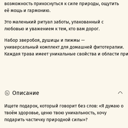
возможность прикоснуться к силе природы, ощутить
её мощь и гармонию.
Это маленький ритуал заботы, упакованный с
любовью и уважением к тем, кто вам дорог.
Набор
зверобоя,
душицы
и
пижмы
—
универсальный
комплект
для
домашней
фитотерапии.
Каждая
трава
имеет
уникальные
свойства
и
области
при
Описание
Ищете подарок, который говорит без слов: «Я думаю о
твоём здоровье, ценю твою уникальность, хочу
подарить частичку природной силы»?