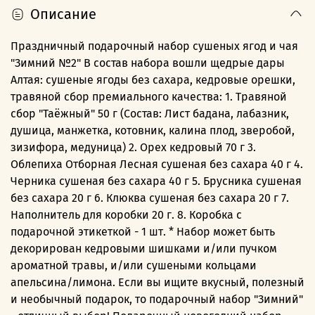
Описание
Праздничный подарочный набор сушеных ягод и чая
"Зимний №2" В состав набора вошли щедрые дары
Алтая: сушеные ягоды без сахара, кедровые орешки,
травяной сбор премиального качества: 1. Травяной
сбор "Таёжный" 50 г (Состав: Лист бадана, лабазник,
душица, манжетка, котовник, калина плод, зверобой,
зизифора, медуница) 2. Орех кедровый 70 г 3.
Облепиха Отборная Лесная сушеная без сахара 40 г 4.
Черника сушеная без сахара 40 г 5. Брусника сушеная
без сахара 20 г 6. Клюква сушеная без сахара 20 г 7.
Наполнитель для коробки 20 г. 8. Коробка с
подарочной этикеткой - 1 шт. * Набор может быть
декорирован кедровыми шишками и/или пучком
ароматной травы, и/или сушеными кольцами
апельсина/лимона. Если вы ищите вкусный, полезный
и необычный подарок, то подарочный набор "Зимний"