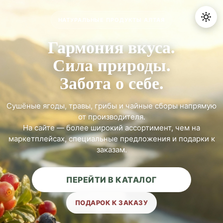
НАТУРАЛЬНЫЕ ПРОДУКТЫ АЛТАЯ
Гармония вкуса.
Сила природы.
Забота о себе.
Сушёные ягоды, травы, грибы и чайные сборы напрямую
от производителя.
На сайте — более широкий ассортимент, чем на
маркетплейсах, специальные предложения и подарки к
заказам.
ПЕРЕЙТИ В КАТАЛОГ
ПОДАРОК К ЗАКАЗУ