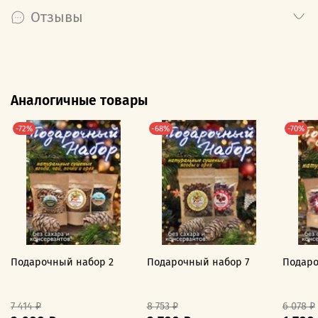
Отзывы
Аналогичные товары
-72%
-68%
-70%
Подарочный набор 2
Подарочный набор 7
Подаро
7 414 ₽
8 753 ₽
6 078 ₽