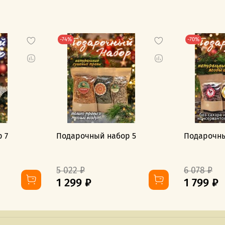
-74%
-70%
 7
Подарочный набор 5
Подарочны
5 022 ₽
6 078 ₽
1 299 ₽
1 799 ₽