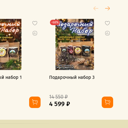
-68%
-7
й набор 1
Подарочный набор 3
По
14 550 ₽
10
4 599 ₽
2 