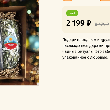
-74%
2 199 ₽
8 474 ₽
Подарите родным и друзь
наслаждаться дарами при
чайные ритуалы. Это заб
упакованное с любовью.