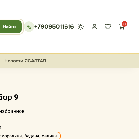
0
+79095011616
Найти
Новости ЯСАЛТАЯ
бор 9
 избранное
в
 смородины, бадана, малины