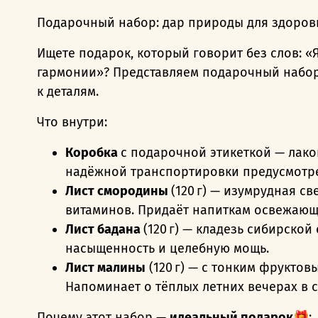
Подарочный набор: дар природы для здоровь
Ищете подарок, который говорит без слов: «
гармонии»? Представляем подарочный набор
к деталям.
Что внутри:
Коробка
с подарочной этикеткой — лако
надёжной транспортировки предусмотре
Лист смородины
(120 г) — изумрудная с
витаминов. Придаёт напиткам освежающ
Лист бадана
(120 г) — кладезь сибирско
насыщенность и целебную мощь.
Лист малины
(120 г) — с тонким фруктов
Напоминает о тёплых летних вечерах в с
Почему этот набор —
идеальный подарок
🎁: