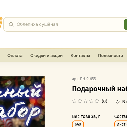
Я
Облепиха сушёная
Оплата
Скидки и акции
Контакты
Полезности
арт.
ПН-9-655
Подарочный на
(0)
В
Вес товара, г
Соста
640
лист