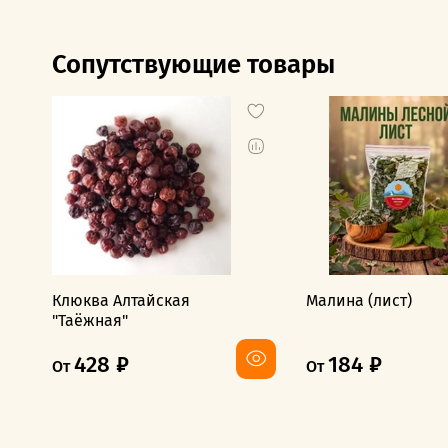
Сопутствующие товары
Клюква Алтайская
Малина (лист)
"Таёжная"
428 ₽
184 ₽
От
От