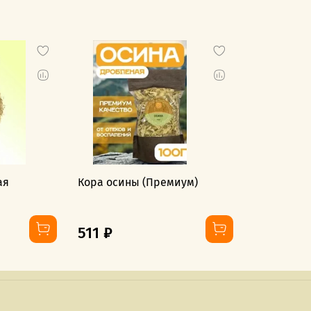
ая
Кора осины (Премиум)
511 ₽