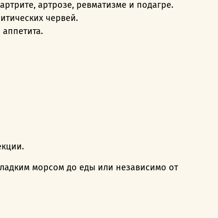
 артрите, артрозе, ревматизме и подагре.
зитических червей.
 аппетита.
.
екции.
ладким морсом до еды или независимо от