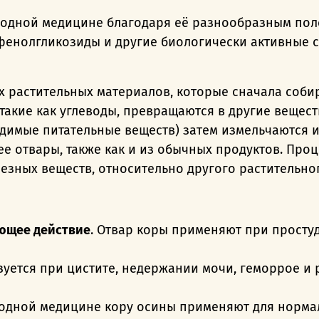
родной медицине благодаря её разнообразным пол
 фенолгликозиды и другие биологически активные 
ых растительных материалов, которые сначала соби
 такие как углеводы, превращаются в другие вещес
димые питательные веществ) затем измельчаются и
ее отвары, также как и из обычных продуктов. Про
зных веществ, относительно другого растительног
ющее действие
. Отвар коры применяют при простуд
ьзуется при цистите, недержании мочи, геморрое и
родной медицине кору осины применяют для норма