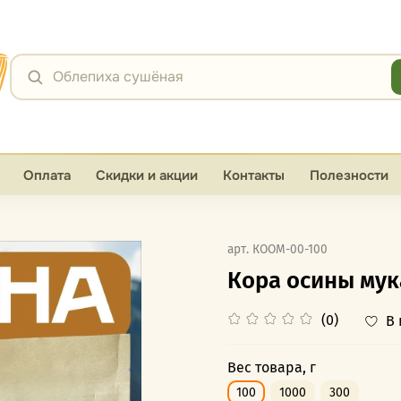
Я
Облепиха сушёная
Оплата
Скидки и акции
Контакты
Полезности
арт.
КООМ-00-100
Кора осины мук
(0)
В
Вес товара, г
100
1000
300