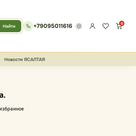
0
+79095011616
Найти
Новости ЯСАЛТАЯ
а.
 избранное