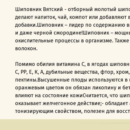
Шиповник Вятский - отборный молотый шипов
делают напиток, чай, компот или добавляют
добавки.Шиповник – лидер по содержанию ви
и даже черной смородине!Шиповник – мощны
окислительные процессы в организме. Такж
волокон.
Помимо обилия витамина С, в ягодах шиповн
С, РР, Е, К, А, дубильные вещества, фтор, хро
пектины.Высушенные плоды используются в пи
оранжевым цветом он обязан ликопину и бет
влияют на состояние кожиСчитается, что шип
оказывает желчегонное действие;- обладает 
тонизирующим свойством, полезен для восст