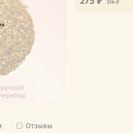
275 ₽
316 ₽
ии
и
Отзывы