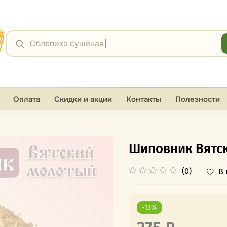
Я
Облепиха сушёная
Оплата
Скидки и акции
Контакты
Полезности
Шиповник Вятс
(0)
В
-13%