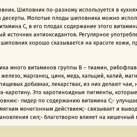
ник. Шиповник по-разному используется в кухнях
 в десерты. Молотые плоды шиповника можно испол
тамина С, в его плодах содержание этого витамин
й источник антиоксидантов. Регулярное употребл
е шиповник хорошо сказывается на красоте кожи, 
ика много витаминов группы В – тиамин, рибофлави
м, железо, марганец, цинк, медь, кальций, калий, ма
щевых добавках, лекарствах, из них делают чаи, 
а-каротину. Это каротиноидные пигменты, которые
овник:- лидер по содержанию витамина C;- улучшае
мягким мочегонным действием;- связывает и вывод
ановления сил;- благотворно влияет на кишечный