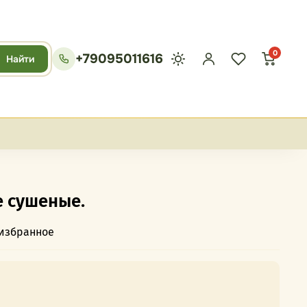
0
+79095011616
Найти
 сушеные.
 избранное