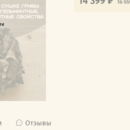
14 399 ₽
16 55
ии
и
Отзывы