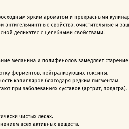
евосходным ярким ароматом и прекрасными кулина
и антигельминтные свойства, очистительные и защ
сной деликатес с целебными свойствами!
ание меланина и полифенолов замедляет старение 
отку ферментов, нейтрализующих токсины.
ность капилляров благодаря редким пигментам.
ют при заболеваниях суставов (артрит, подагра).
гически чистых лесах.
анением всех активных веществ.