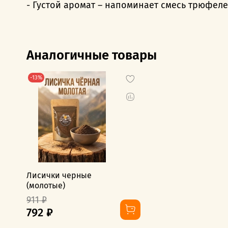
- Густой аромат – напоминает смесь трюфел
Аналогичные товары
-13%
Лисички черные
(молотые)
911 ₽
792 ₽