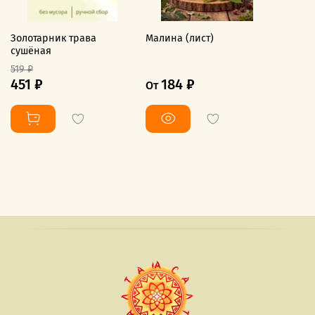
Золотарник трава
Малина (лист)
сушёная
519 ₽
451 ₽
184 ₽
От