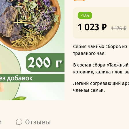
-13%
1 023 ₽
1 176 ₽
Серия чайных сборов из 
травяного чая.
В состав сбора «Таёжный
котовник, калина плод, 
Легкий согревающий аром
членам семьи.
и
Отзывы