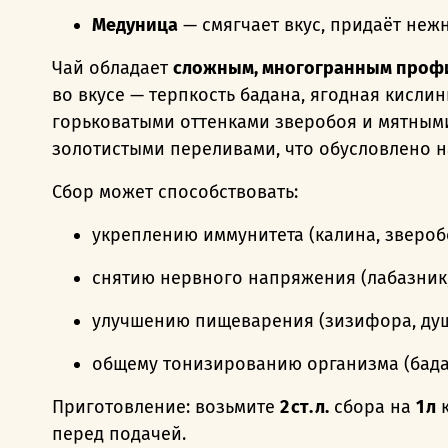
Медуница
— смягчает вкус, придаёт неж
Чай обладает
сложным, многогранным проф
во вкусе — терпкость бадана, ягодная кисли
горьковатыми оттенками зверобоя и мятным
золотистыми переливами, что обусловлено н
Сбор может способствовать:
укреплению иммунитета (калина, звероб
снятию нервного напряжения (лабазник,
улучшению пищеварения (зизифора, душ
общему тонизированию организма (бада
Приготовление: в
озьмите
2 ст. л.
сбора на
1 л
к
перед подачей.