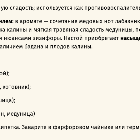
ную сладость; используется как противовоспалител
илем
:
в аромате — сочетание медовых нот лабазник
нка калины и мягкая травяная сладость медуницы,
п
и нюансами зизифоры. Настой приобретает
насыще
аличием бадана и плодов калины.
ой);
 котовник);
ица);
н, медуница)
ипятка.
Заварите в фарфоровом чайнике или терм