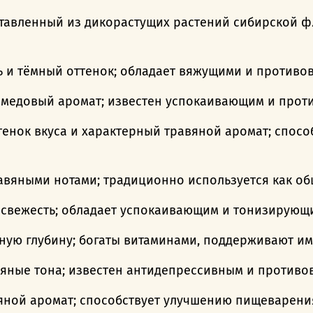
ставленный из дикорастущих растений сибирской ф
ь и тёмный оттенок; обладает вяжущими и противо
 медовый аромат; известен успокаивающим и прот
енок вкуса и характерный травяной аромат; спос
авяными нотами; традиционно используется как о
 свежесть; обладает успокаивающим и тонизирующ
ную глубину; богаты витаминами, поддерживают им
яные тона; известен антидепрессивным и противо
яной аромат; способствует улучшению пищеварения