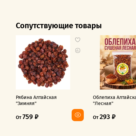
Сопутствующие товары
Рябина Алтайская
Облепиха Алтайск
"Зимняя"
"Лесная"
759 ₽
293 ₽
От
От