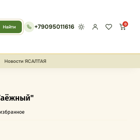
0
+79095011616
Найти
Новости ЯСАЛТАЯ
Таёжный"
 избранное