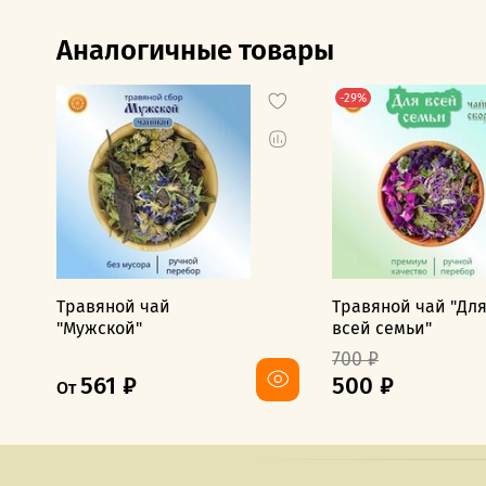
Аналогичные товары
-29%
Травяной чай
Травяной чай "Дл
"Мужской"
всей семьи"
700 ₽
561 ₽
500 ₽
От