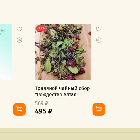
-13%
я
Травяной чайный сбор
"Рождество Алтая"
569 ₽
495 ₽