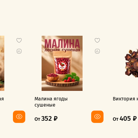
ая
Малина ягоды
Виктория 
сушеные
352 ₽
405 ₽
От
От