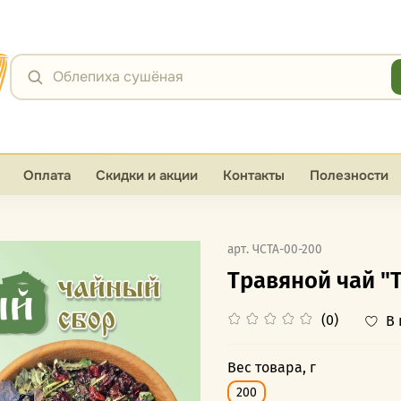
Я
Облепиха сушёная
Оплата
Скидки и акции
Контакты
Полезности
арт.
ЧСТА-00-200
Травяной чай "
(0)
В
Вес товара, г
200