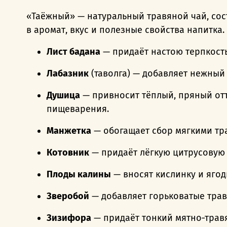
«Таёжный» — натуральный травяной чай, со
в аромат, вкус и полезные свойства напитка.
Лист бадана
— придаёт настою терпкост
Лабазник
(таволга) — добавляет нежный
Душица
— привносит тёплый, пряный отт
пищеварения.
Манжетка
— обогащает сбор мягкими тр
Котовник
— придаёт лёгкую цитрусовую
Плоды калины
— вносят кислинку и ягод
Зверобой
— добавляет горьковатые трав
Зизифора
— придаёт тонкий мятно‑трав