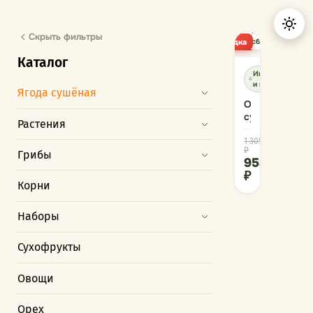
Ручной
Скрыть фильтры
Скидка
сбор
Каталог
Иммунитет
и простуда
Ягода сушёная
Облепиха
сушеная.
Растения
1 305
₽
Грибы
953
₽
Корни
Наборы
Сухофрукты
Овощи
Орех