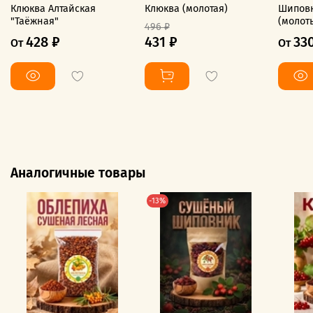
Клюква Алтайская
Клюква (молотая)
Шиповн
"Таёжная"
(молот
496 ₽
428 ₽
431 ₽
33
От
От
Аналогичные товары
-13%