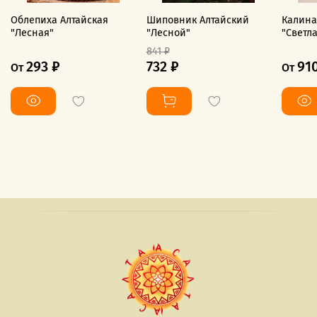
Облепиха Алтайская
Шиповник Алтайский
Калина
"Лесная"
"Лесной"
"Светл
841 ₽
293 ₽
732 ₽
91
От
От