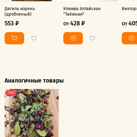
Дягиль корень
Клюква Алтайская
Виктор
(дробленый)
"Таёжная"
553 ₽
428 ₽
40
От
От
Аналогичные товары
-13%