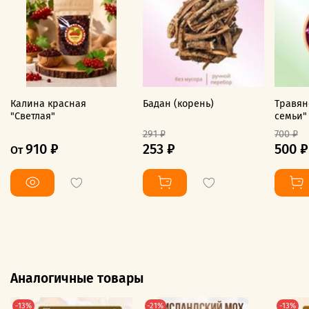
Калина красная
Бадан (корень)
Травян
"Светлая"
семьи"
291 ₽
700 ₽
910 ₽
253 ₽
500 ₽
От
Аналогичные товары
-13%
-21%
-13%