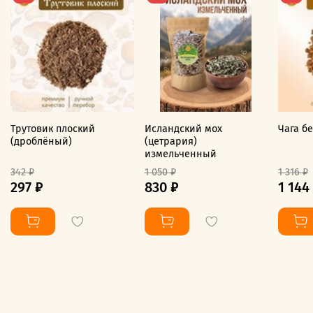
Трутовик плоский
Исландский мох
Чага б
(дроблёный)
(цетрария)
измельченный
342 ₽
1 050 ₽
1 316 ₽
297 ₽
830 ₽
1 144