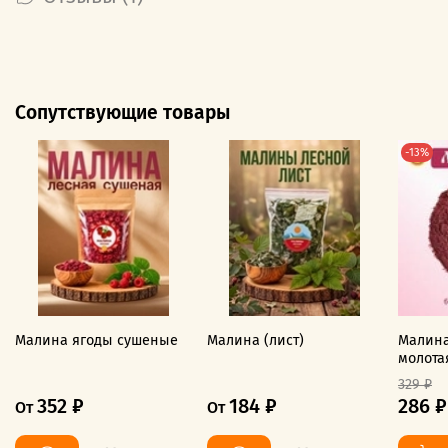
Сопутствующие товары
-13%
Малина ягоды сушеные
Малина (лист)
Малина
молота
329 ₽
352 ₽
184 ₽
286 ₽
От
От