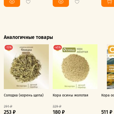
Аналогичные товары
-13%
-45%
Солодка (корень щепа)
Кора осины молотая
Кора о
291 ₽
329 ₽
253 ₽
180 ₽
511 ₽