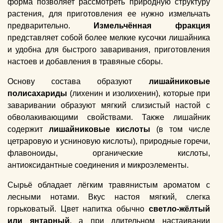
форма позволяет рассмотреть природную структуру
растения, для приготовления ее нужно измельчать
предварительно.
Измельчённая фракция
представляет собой более мелкие кусочки лишайника
и удобна для быстрого заваривания, приготовления
настоев и добавления в травяные сборы.
Основу состава образуют
лишайниковые
полисахариды
(лихенин и изолихенин), которые при
заваривании образуют мягкий слизистый настой с
обволакивающими свойствами. Также лишайник
содержит
лишайниковые кислоты
(в том числе
цетраровую и усниновую кислоты), природные горечи,
флавоноиды, органические кислоты,
антиоксидантные соединения и микроэлементы.
Сырьё обладает лёгким травянистым ароматом с
лесными нотами. Вкус настоя мягкий, слегка
горьковатый. Цвет напитка обычно
светло-жёлтый
или янтарный
, а при длительном настаивании