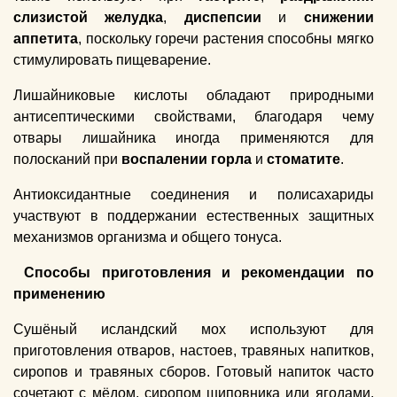
слизистой желудка
,
диспепсии
и
снижении
аппетита
, поскольку горечи растения способны мягко
стимулировать пищеварение.
Лишайниковые кислоты обладают природными
антисептическими свойствами, благодаря чему
отвары лишайника иногда применяются для
полосканий при
воспалении горла
и
стоматите
.
Антиоксидантные соединения и полисахариды
участвуют в поддержании естественных защитных
механизмов организма и общего тонуса.
Способы приготовления и рекомендации по
применению
Сушёный исландский мох используют для
приготовления отваров, настоев, травяных напитков,
сиропов и травяных сборов. Готовый напиток часто
сочетают с мёдом, сиропом шиповника или ягодами,