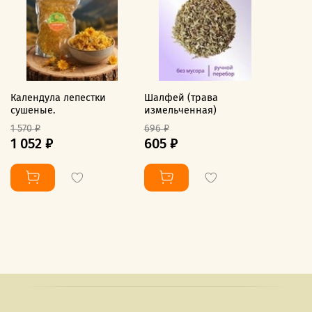
Календула лепестки
Шалфей (трава
сушеные.
измельченная)
1 570 ₽
696 ₽
1 052 ₽
605 ₽