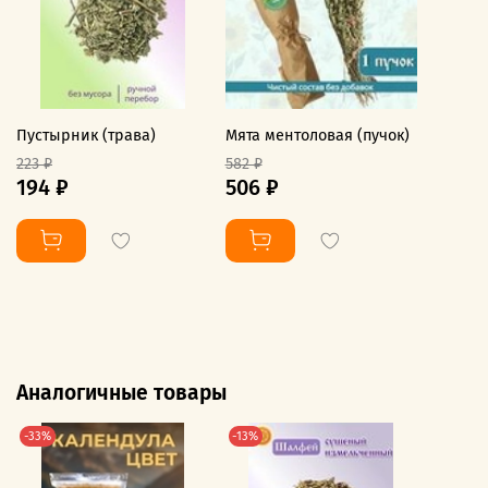
Пустырник (трава)
Мята ментоловая (пучок)
223 ₽
582 ₽
194 ₽
506 ₽
Аналогичные товары
-33%
-13%