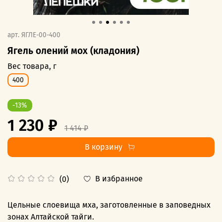
арт.
ЯГЛЕ-00-400
Ягель олений мох (кладония)
Вес товара, г
400
-13%
1 230 ₽
1 414 ₽
В корзину
В избранное
(0)
Цельные слоевища мха, заготовленные в заповедных
зонах Алтайской тайги.