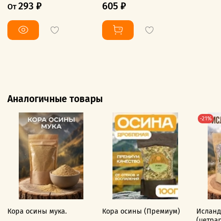
293 ₽
605 ₽
От
Аналогичные товары
-21%
Кора осины мука.
Кора осины (Премиум)
Исланд
(цетра