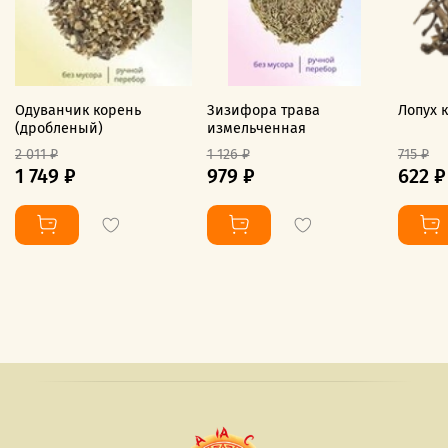
Одуванчик корень
Зизифора трава
Лопух 
(дробленый)
измельченная
2 011 ₽
1 126 ₽
715 ₽
1 749 ₽
979 ₽
622 ₽