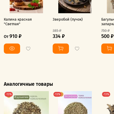
Калина красная
Зверобой (пучок)
Багуль
"Светлая"
запарк
385 ₽
750 ₽
910 ₽
334 ₽
500 ₽
От
Аналогичные товары
-13%
-13%
-13%