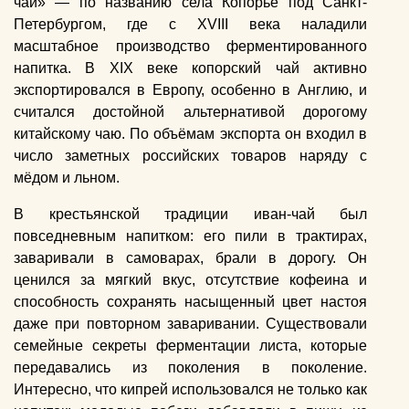
чай» — по названию села Копорье под Санкт-
Петербургом, где с XVIII века наладили
масштабное производство ферментированного
напитка. В XIX веке копорский чай активно
экспортировался в Европу, особенно в Англию, и
считался достойной альтернативой дорогому
китайскому чаю. По объёмам экспорта он входил в
число заметных российских товаров наряду с
мёдом и льном.
В крестьянской традиции иван-чай был
повседневным напитком: его пили в трактирах,
заваривали в самоварах, брали в дорогу. Он
ценился за мягкий вкус, отсутствие кофеина и
способность сохранять насыщенный цвет настоя
даже при повторном заваривании. Существовали
семейные секреты ферментации листа, которые
передавались из поколения в поколение.
Интересно, что кипрей использовался не только как