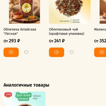
Облепиха Алтайская
Облепиховый чай
Малина
"Лесная"
(крафтовая упаковка)
293 ₽
241 ₽
35
От
От
От
Аналогичные товары
-29%