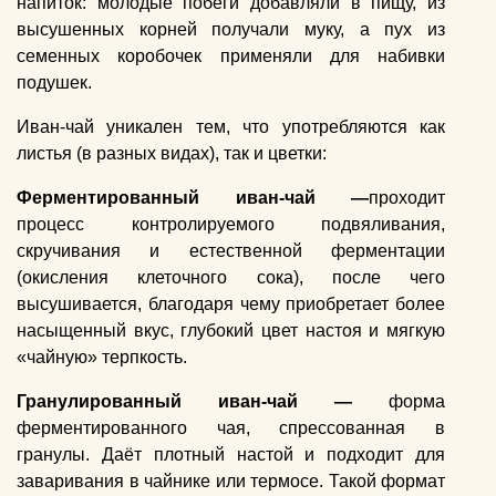
напиток: молодые побеги добавляли в пищу, из
высушенных корней получали муку, а пух из
семенных коробочек применяли для набивки
подушек.
Иван-чай уникален тем, что употребляются как
листья (в разных видах), так и цветки:
Ферментированный иван-чай —
проходит
процесс контролируемого подвяливания,
скручивания и естественной ферментации
(окисления клеточного сока), после чего
высушивается,
благодаря чему приобретает более
насыщенный вкус, глубокий цвет настоя и мягкую
«чайную» терпкость.
Гранулированный иван-чай —
форма
ферментированного чая, спрессованная в
гранулы. Даёт плотный настой и подходит для
заваривания в чайнике или термосе.
Такой формат