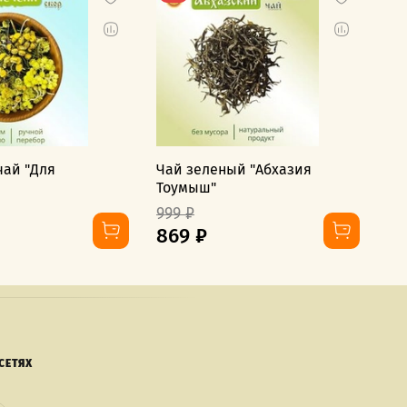
чай "Для
Чай зеленый "Абхазия
Тр
Тоумыш"
вс
999 ₽
70
869 ₽
5
СЕТЯХ