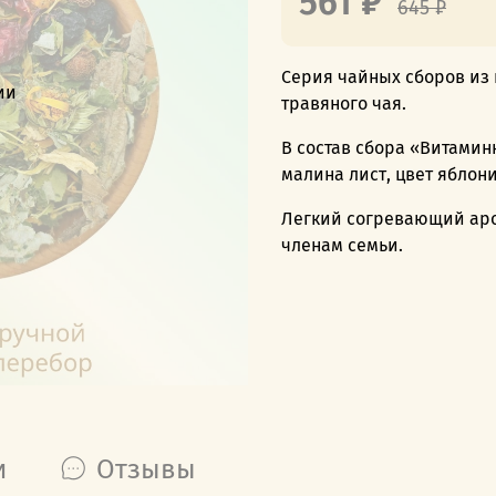
561 ₽
645 ₽
Серия чайных сборов из 
ии
травяного чая.
В состав сбора «Витамин
малина лист, цвет яблон
Легкий согревающий аром
членам семьи.
и
Отзывы