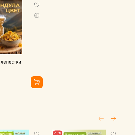
 лепестки
-13%
-2