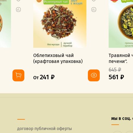
Облепиховый чай
Травяной 
(крафтовая упаковка)
печени".
645 ₽
241 ₽
561 ₽
От
МЫ В СОЦ. 
договор публичной оферты