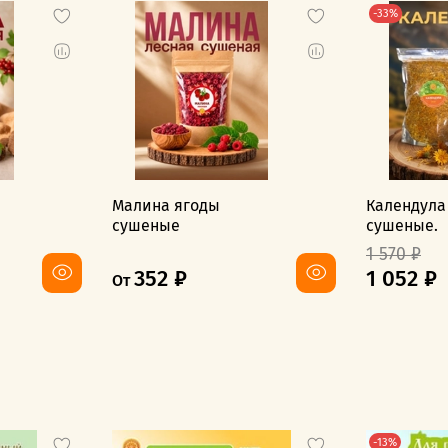
-33%
Малина ягоды
Календула
сушеные
сушеные.
1 570 ₽
352 ₽
1 052 ₽
От
-13%