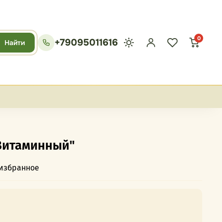
0
+79095011616
Найти
Витаминный"
 избранное