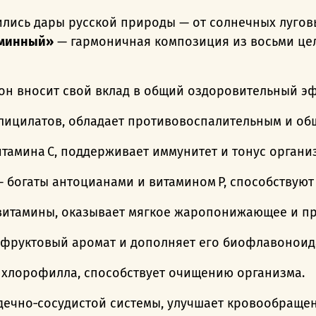
ились дары русской природы — от солнечных лугов
аминный»
— гармоничная композиция из восьми цел
он вносит свой вклад в общий оздоровительный э
лицилатов, обладает противовоспалительным и о
амина C, поддерживает иммунитет и тонус органи
 богаты антоцианами и витамином P, способствуют
витамины, оказывает мягкое жаропонижающее и пр
фруктовый аромат и дополняет его биофлавоноид
и хлорофилла, способствует очищению организма.
ечно‑сосудистой системы, улучшает кровообращен