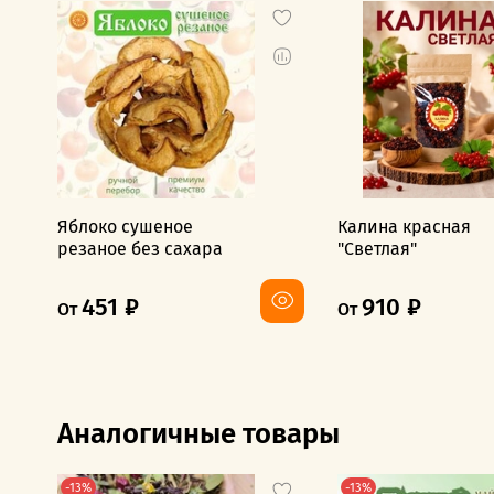
Яблоко сушеное
Калина красная
резаное без сахара
"Светлая"
451 ₽
910 ₽
От
От
Аналогичные товары
-13%
-13%