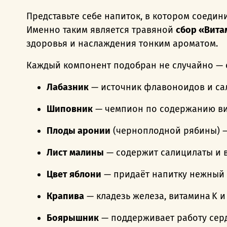
Представьте себе напиток, в котором соедин
Именно таким является травяной
сбор «Вит
здоровья и наслаждения тонким ароматом.
Каждый компонент подобран не случайно — 
Лабазник
— источник флавоноидов и са
Шиповник
— чемпион по содержанию вит
Плоды аронии
(черноплодной рябины) —
Лист малины
— содержит салицилаты и 
Цвет яблони
— придаёт напитку нежный 
Крапива
— кладезь железа, витамина K 
Боярышник
— поддерживает работу серд