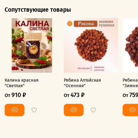
Сопутствующие товары
Калина красная
Рябина Алтайская
Рябина
"Светлая"
"Осенняя"
"Зимня
910 ₽
473 ₽
75
От
От
От