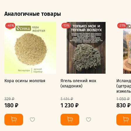
Аналогичные товары
-45%
-13%
-21%
Кора осины молотая
Ягель олений мох
Исланд
(кладония)
(цетра
измел
329 ₽
1 414 ₽
1 050 ₽
180 ₽
1 230 ₽
830 ₽