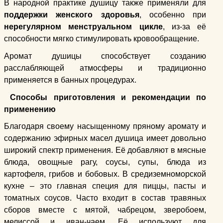
В народной практике душицу также применяли для
поддержки женского здоровья
, особенно при
нерегулярном менструальном цикле
, из-за её
способности мягко стимулировать кровообращение.
Аромат душицы способствует созданию
расслабляющей атмосферы и традиционно
применяется в банных процедурах.
Способы приготовления и рекомендации по
применению
Благодаря своему насыщенному пряному аромату и
содержанию эфирных масел душица имеет довольно
широкий спектр применения. Её добавляют в мясные
блюда, овощные рагу, соусы, супы, блюда из
картофеля, грибов и бобовых. В средиземноморской
кухне – это главная специя для пиццы, пасты и
томатных соусов. Часто входит в состав травяных
сборов вместе с мятой, чабрецом, зверобоем,
мелиссой и иван-чаем. Её используют для