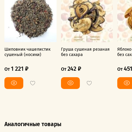
Шиповник чашелистик
Груша сушеная резаная
Яблоко
сушеный (носики)
без сахара
без са
1 221 ₽
242 ₽
451
От
От
От
Аналогичные товары