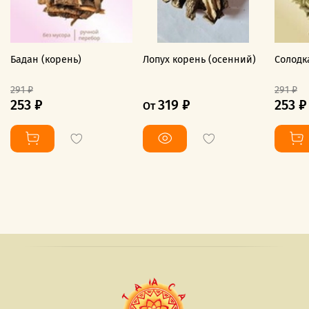
Бадан (корень)
Лопух корень (осенний)
Солодк
291 ₽
291 ₽
253 ₽
319 ₽
253 ₽
От