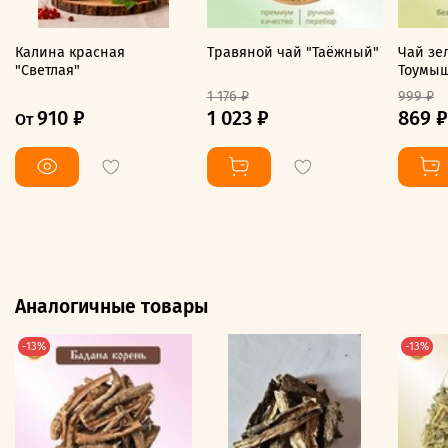
Калина красная
Травяной чай "Таёжный"
Чай зе
"Светлая"
Тоумы
1 176 ₽
999 ₽
910 ₽
1 023 ₽
869 ₽
От
Аналогичные товары
-13%
-13%