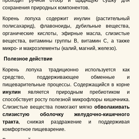
проходит ручной отбор и щадящую сушку для
сохранения природных компонентов.
Корень лопуха содержит инулин (растительный
полисахарид), флавоноиды, дубильные вещества,
органические кислоты, эфирные масла, слизистые
вещества, витамины группы B, витамин C, а также
микро- и макроэлементы (калий, магний, железо).
Полезное действие
Корень лопуха традиционно используется как
средство, поддерживающее обменные и
пищеварительные процессы. Содержащийся в корне
инулин
является природным пребиотиком и
способствует росту полезной микрофлоры кишечника.
Слизистые вещества помогают мягко
обволакивать
слизистую оболочку желудочно-кишечного
тракта
, снижая раздражение и поддерживая
комфортное пищеварение.