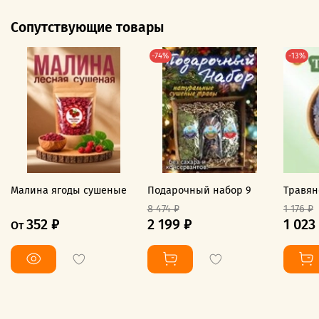
Сопутствующие товары
-74%
-13%
Малина ягоды сушеные
Подарочный набор 9
Травян
8 474 ₽
1 176 ₽
352 ₽
2 199 ₽
1 023
От